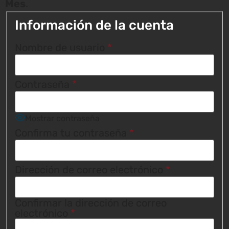
Mes
.
Información de la cuenta
Nombre de usuario
*
Contraseña
*
Mostrar contraseña
Confirma tu contraseña
*
Dirección de correo electrónico
*
Confirmar la dirección de correo
electrónico
*