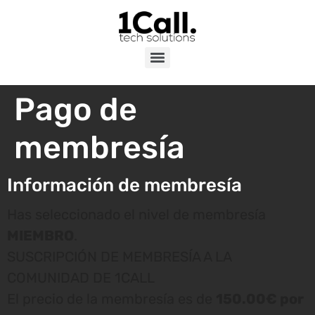
Pago de
membresía
Información de membresía
Has seleccionado el nivel de membresía
MIEMBRO
.
SUSCRIPCIÓN DE MEMBRESÍA A LA
COMUNIDAD DE 1CALL
El precio de la membresía es de
150.00€ por