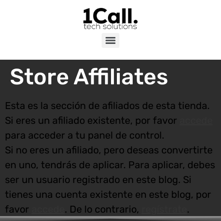
Store Affiliates
Esta es la sección de afiliados de esta tienda.
Si eres un afiliado existente, por favor
accede
para acceder a tu panel de control.
Si no eres un afiliado, pero deseas convertirte
en uno, tendrás de aplicar. Para aplicar, debes
ser un usuario registrado en este blog. Si
tienes una cuenta existente en este blog, por
favor
accede
. De lo contrario,
regístrate
.